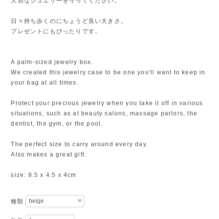
大切なジュエリーを守ってください。
日々持ち歩くのにちょうど良い大きさ。
プレゼントにもぴったりです。
A palm-sized jewelry box.
We created this jewelry case to be one you'll want to keep in
your bag at all times.
Protect your precious jewelry when you take it off in various
situations, such as at beauty salons, massage parlors, the
dentist, the gym, or the pool.
The perfect size to carry around every day.
Also makes a great gift.
size: 8.5 x 4.5 x 4cm
種類