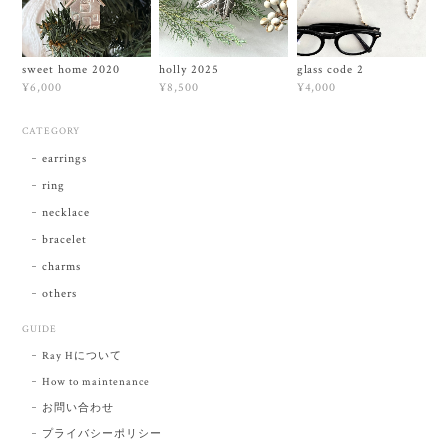
sweet home 2020
holly 2025
glass code 2
¥6,000
¥8,500
¥4,000
CATEGORY
earrings
ring
necklace
bracelet
charms
others
GUIDE
Ray Hについて
How to maintenance
お問い合わせ
プライバシーポリシー