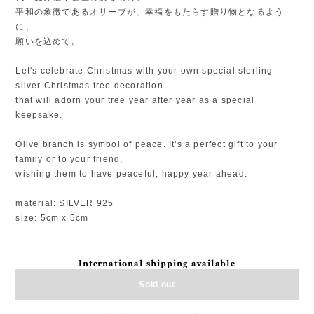
平和の象徴であるオリーブが、幸福をもたらす贈り物となるよう
に、
願いを込めて。
Let's celebrate Christmas with your own special sterling
silver Christmas tree decoration
that will adorn your tree year after year as a special
keepsake.
Olive branch is symbol of peace. It's a perfect gift to your
family or to your friend,
wishing them to have peaceful, happy year ahead.
material: SILVER 925
size: 5cm x 5cm
International shipping available
Sold out