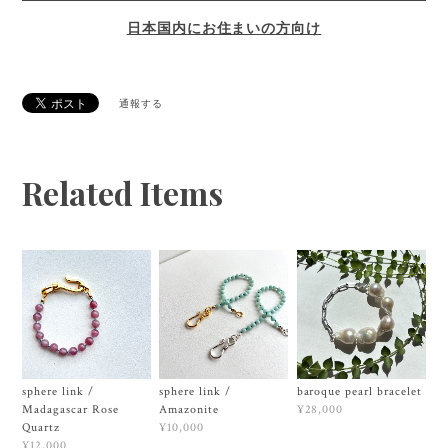
日本国内にお住まいの方向け
通報する
Related Items
sphere link /
sphere link /
baroque pearl bracelet
Madagascar Rose
Amazonite
¥28,000
Quartz
¥10,000
¥12,000