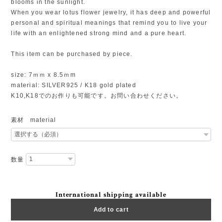
blooms in the sunlight.
When you wear lotus flower jewelry, it has deep and powerful
personal and spiritual meanings that remind you to live your
life with an enlightened strong mind and a pure heart.
This item can be purchased by piece.
size: 7ｍｍ x 8.5ｍm
material: SILVER925 / K18 gold plated
K10,K18でのお作りも可能です。お問い合わせください。
素材 material
数量
International shipping available
Add to cart